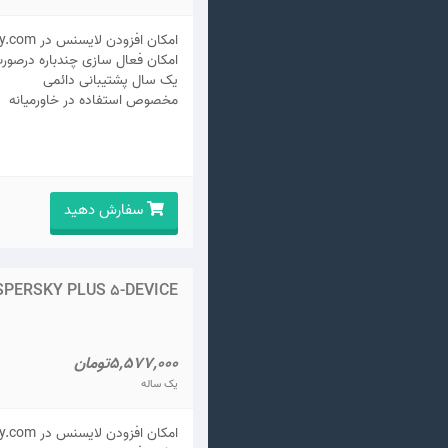
امکان افزودن لایسنس در my.kaspersky.com
امکان فعال سازی چندباره درصور
يک سال پشتيبانی دائمی
مخصوص استفاده در خاورمیانه
سفارش دهید
PERSKY PLUS 5-DEVICE
5,577,000تومان
یک ساله
امکان افزودن لایسنس در my.kaspersky.com