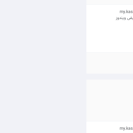
یض ویندوز