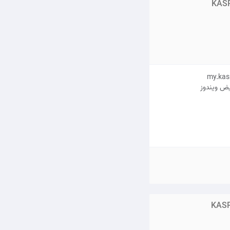
KAS
یض ویندوز
KASP