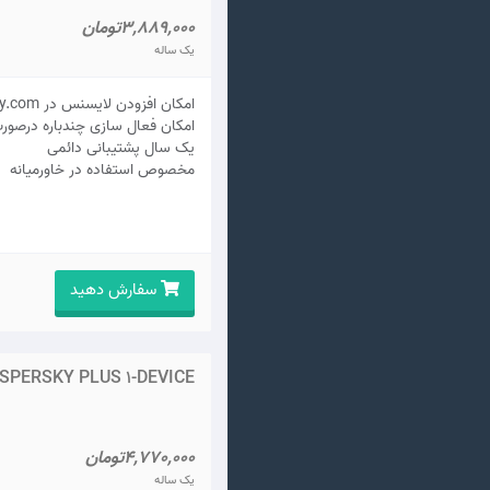
3,889,000تومان
یک ساله
امکان افزودن لایسنس در my.kaspersky.com
امکان فعال سازی چندباره درصور
يک سال پشتيبانی دائمی
مخصوص استفاده در خاورمیانه
سفارش دهید
SPERSKY PLUS 1-DEVICE
4,770,000تومان
یک ساله