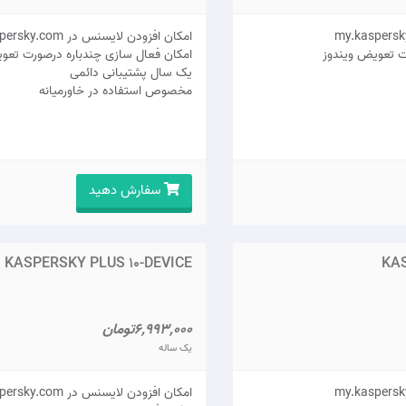
امکان افزودن لایسنس در my.kaspersky.com
ت تعویض ویندوز
امکان فعال سازی چندباره درصورت تعو
يک سال پشتيبانی دائمی
مخصوص استفاده در خاورمیانه
سفارش دهید
KASPERSKY PLUS 10-DEVICE
KAS
6,993,000تومان
یک ساله
امکان افزودن لایسنس در my.kaspersky.com