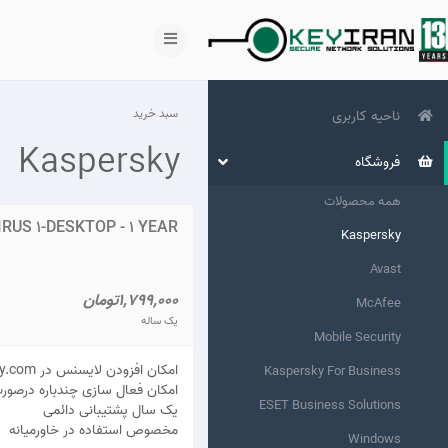
سبد خرید
ناحیه کاربری
Kaspersky
فروشگاه
همه محصولات
RUS 1-DESKTOP - 1 YEAR
Kaspersky
Avast
1,799,000تومان
McAfee
یک ساله
Mobile Security
امکان افزودن لایسنس در my.kaspersky.com
Kaspersky For Business
امکان فعال سازی چندباره درصور
ESET Business Solutions
يک سال پشتيبانی دائمی
مخصوص استفاده در خاورمیانه
Windows