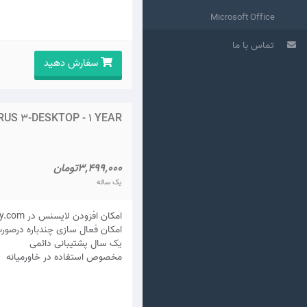
Microsoft Office
تماس با ما
سفارش دهید
US 3-DESKTOP - 1 YEAR
3,499,000تومان
یک ساله
امکان افزودن لایسنس در my.kaspersky.com
امکان فعال سازی چندباره درصور
يک سال پشتيبانی دائمی
مخصوص استفاده در خاورمیانه