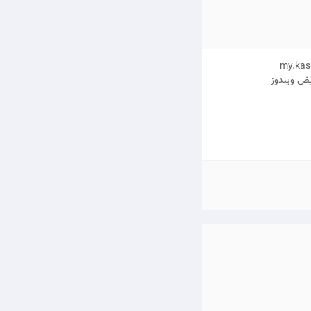
یض ویندوز