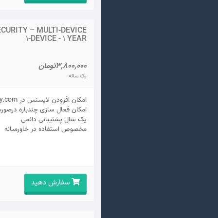
CURITY – MULTI-DEVICE
1-DEVICE - 1 YEAR
3,800,000تومان
یک ساله
امکان افزودن لایسنس در my.kaspersky.com
امکان فعال سازی چندباره درصور
يک سال پشتيبانی دائمی
مخصوص استفاده در خاورمیانه
سفارش دهید