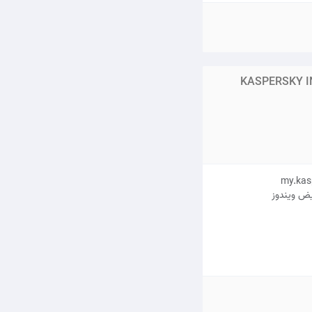
KASPERSKY I
یض ویندوز