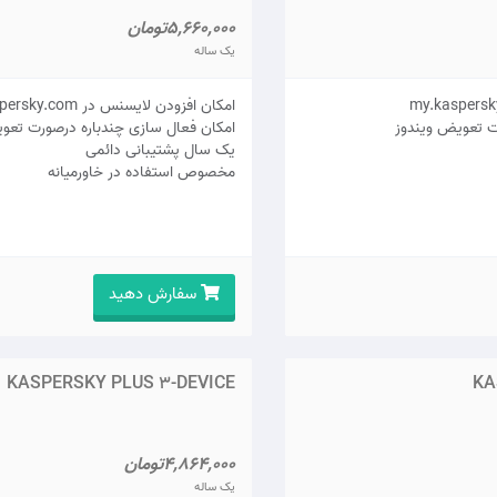
5,660,000تومان
یک ساله
امکان افزودن لایسنس در my.kaspersky.com
ت تعویض ویندوز
امکان فعال سازی چندباره درصورت تعو
يک سال پشتيبانی دائمی
مخصوص استفاده در خاورمیانه
سفارش دهید
KASPERSKY PLUS 3-DEVICE
KA
4,864,000تومان
یک ساله