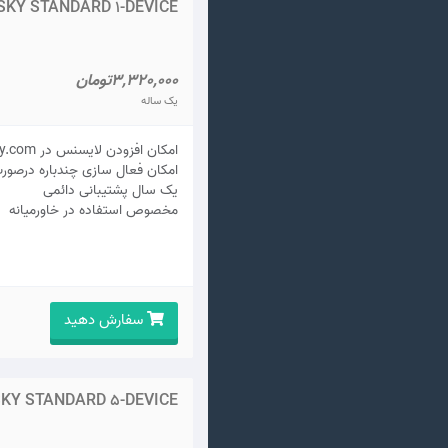
KY STANDARD 1-DEVICE
3,320,000تومان
یک ساله
امکان افزودن لایسنس در my.kaspersky.com
امکان فعال سازی چندباره درصور
يک سال پشتيبانی دائمی
مخصوص استفاده در خاورمیانه
سفارش دهید
KY STANDARD 5-DEVICE