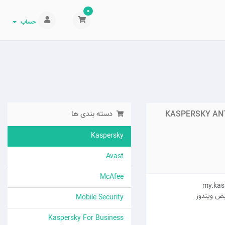
0
حساب
KASPERSKY ANTI
دسته بندی ها
Kaspersky
Avast
McAfee
یض ویندوز
Mobile Security
Kaspersky For Business