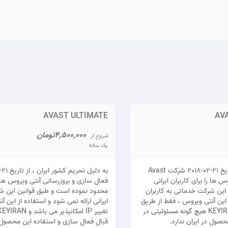
AVAST ULTIMATE
AV
4,500,000تومان
شروع از
یک ساله
به دلیل تحریم کشور ایران ، از تاریخ 21-02-2018 شرکت Avast
 ها را برای کاربران ایرانی
فعال سازی و بروزرسانی آنتی ویروس ها را
این شرکت خدماتی به کاربران
محدود نموده است و طبق قوانین این شر
ز این آنتی ویروس ، فقط از طریق
ایرانی ارائه نمی شود و استفاده از این 
تغییر IP امکانپذیر می باشد و KEYIRAN هیچ گونه مسئولیتی در
صول در ایران ندارد.
قبال فعال سازی و استفاده این محصول در