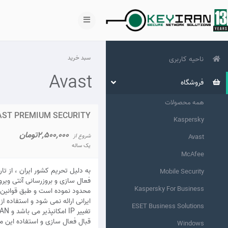
سبد خرید
ناحیه کاربری
Avast
فروشگاه
همه محصولات
AST PREMIUM SECURITY
Kaspersky
2,500,000تومان
شروع از
Avast
یک ساله
McAfee
Mobile Security
فعال سازی و بروزرسانی آنتی ویروس
Kaspersky For Business
محدود نموده است و طبق قوانین 
ایرانی ارائه نمی شود و استفاده ا
ESET Business Solutions
قبال فعال سازی و استفاده این مح
Windows