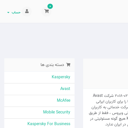
0
حساب
دسته بندی ها
Kaspersky
Avast
به دلیل تحریم کشور ایران ، از تاریخ 21-02-2018 شرکت Avast
McAfee
 برای کاربران ایرانی
کت خدماتی به کاربران
Mobile Security
آنتی ویروس ، فقط از طریق
تغییر IP امکانپذیر می باشد و KEYIRAN هیچ گونه مسئولیتی در
Kaspersky For Business
 ایران ندارد.