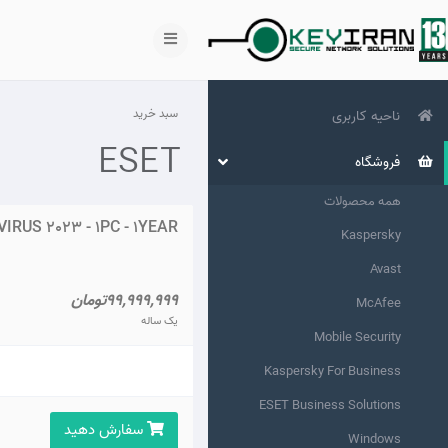
سبد خرید
ناحیه کاربری
ESET
فروشگاه
همه محصولات
RUS 2023 - 1PC - 1YEAR
Kaspersky
Avast
99,999,999تومان
McAfee
یک ساله
Mobile Security
Kaspersky For Business
ESET Business Solutions
سفارش دهید
Windows